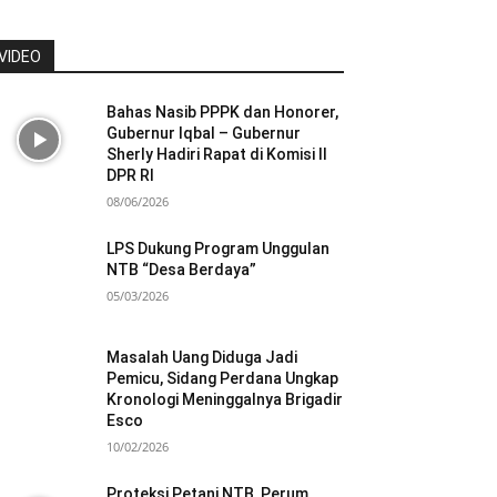
VIDEO
Bahas Nasib PPPK dan Honorer,
Gubernur Iqbal – Gubernur
Sherly Hadiri Rapat di Komisi II
DPR RI
08/06/2026
LPS Dukung Program Unggulan
NTB “Desa Berdaya”
05/03/2026
Masalah Uang Diduga Jadi
Pemicu, Sidang Perdana Ungkap
Kronologi Meninggalnya Brigadir
Esco
10/02/2026
Proteksi Petani NTB, Perum