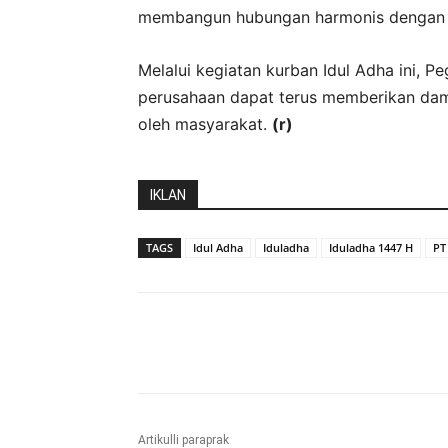
membangun hubungan harmonis dengan 
Melalui kegiatan kurban Idul Adha ini,
perusahaan dapat terus memberikan dam
oleh masyarakat.
(r)
IKLAN
TAGS
Idul Adha
Iduladha
Iduladha 1447 H
PT
Bagikan
Artikulli paraprak