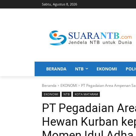
Sabtu, Agustus 8, 2026
BERANDA
NTB
EKONOMI
POL
Beranda
EKONOMI
PT Pegadaian Area Ampenan Sal
EKONOMI
NTB
KOTA MATARAM
PT Pegadaian Ar
Hewan Kurban kep
Momen Idul Adha