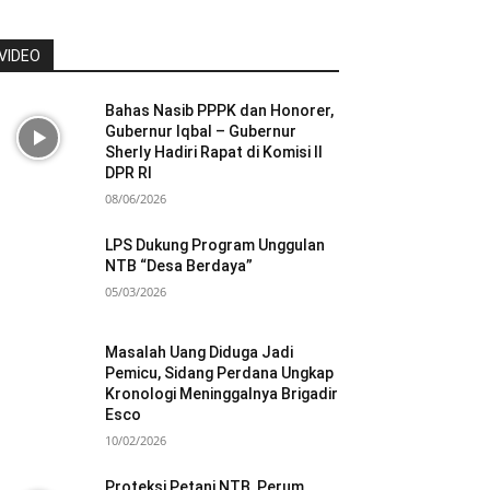
VIDEO
Bahas Nasib PPPK dan Honorer,
Gubernur Iqbal – Gubernur
Sherly Hadiri Rapat di Komisi II
DPR RI
08/06/2026
LPS Dukung Program Unggulan
NTB “Desa Berdaya”
05/03/2026
Masalah Uang Diduga Jadi
Pemicu, Sidang Perdana Ungkap
Kronologi Meninggalnya Brigadir
Esco
10/02/2026
Proteksi Petani NTB, Perum