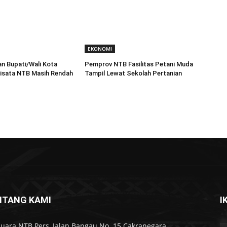
EKONOMI
n Bupati/Wali Kota
Pemprov NTB Fasilitas Petani Muda
wisata NTB Masih Rendah
Tampil Lewat Sekolah Pertanian
NTANG KAMI
I
Suara NTB Pers, Jalan Bangau No. 15 Cakranegara,