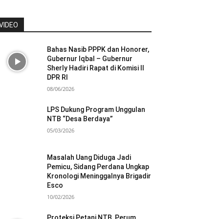
VIDEO
Bahas Nasib PPPK dan Honorer,
Gubernur Iqbal – Gubernur
Sherly Hadiri Rapat di Komisi II
DPR RI
08/06/2026
LPS Dukung Program Unggulan
NTB “Desa Berdaya”
05/03/2026
Masalah Uang Diduga Jadi
Pemicu, Sidang Perdana Ungkap
Kronologi Meninggalnya Brigadir
Esco
10/02/2026
Proteksi Petani NTB, Perum