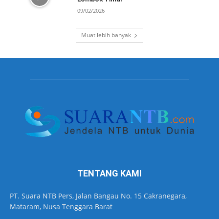
09/02/2026
Muat lebih banyak
TENTANG KAMI
PT. Suara NTB Pers, Jalan Bangau No. 15 Cakranegara,
Mataram, Nusa Tenggara Barat