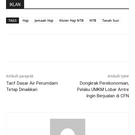
IKLAN
TAGS
Haji
Jemaah Haji
Kloter Haji NTB
NTB
Tanah Suci
Artikulli paraprak
Artikulli tjetër
Tarif Dasar Air Perumdam
Dongkrak Perekonomian,
Tetap Dinaikkan
Pelaku UMKM Lobar Antre
Ingin Berjualan di CFN