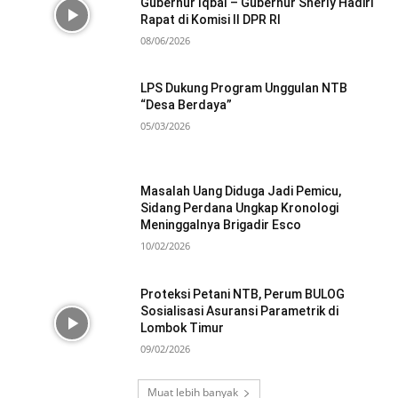
Gubernur Iqbal – Gubernur Sherly Hadiri
Rapat di Komisi II DPR RI
08/06/2026
LPS Dukung Program Unggulan NTB
“Desa Berdaya”
05/03/2026
Masalah Uang Diduga Jadi Pemicu,
Sidang Perdana Ungkap Kronologi
Meninggalnya Brigadir Esco
10/02/2026
Proteksi Petani NTB, Perum BULOG
Sosialisasi Asuransi Parametrik di
Lombok Timur
09/02/2026
Muat lebih banyak