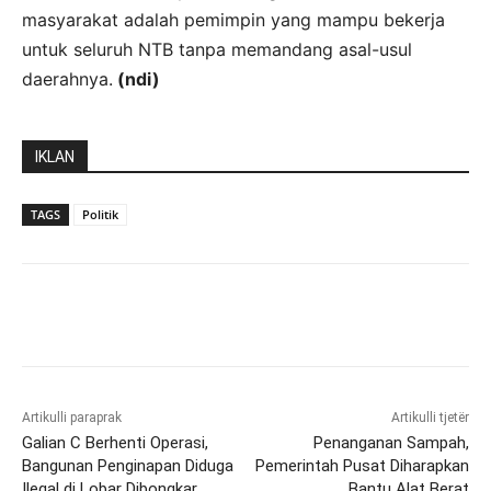
masyarakat adalah pemimpin yang mampu bekerja
untuk seluruh NTB tanpa memandang asal-usul
daerahnya.
(ndi)
IKLAN
TAGS
Politik
Artikulli paraprak
Artikulli tjetër
Galian C Berhenti Operasi,
Penanganan Sampah,
Bangunan Penginapan Diduga
Pemerintah Pusat Diharapkan
Ilegal di Lobar Dibongkar
Bantu Alat Berat