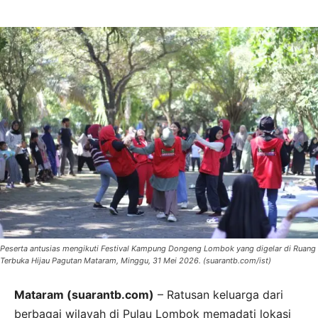
Peserta antusias mengikuti Festival Kampung Dongeng Lombok yang digelar di Ruang
Terbuka Hijau Pagutan Mataram, Minggu, 31 Mei 2026. (suarantb.com/ist)
Mataram (suarantb.com)
– Ratusan keluarga dari
berbagai wilayah di Pulau Lombok memadati lokasi