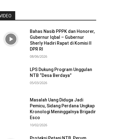
VIDEO
Bahas Nasib PPPK dan Honorer,
Gubernur Iqbal – Gubernur
Sherly Hadiri Rapat di Komisi II
DPR RI
08/06/2026
LPS Dukung Program Unggulan
NTB “Desa Berdaya”
05/03/2026
Masalah Uang Diduga Jadi
Pemicu, Sidang Perdana Ungkap
Kronologi Meninggalnya Brigadir
Esco
10/02/2026
Proteksi Petani NTB, Perum