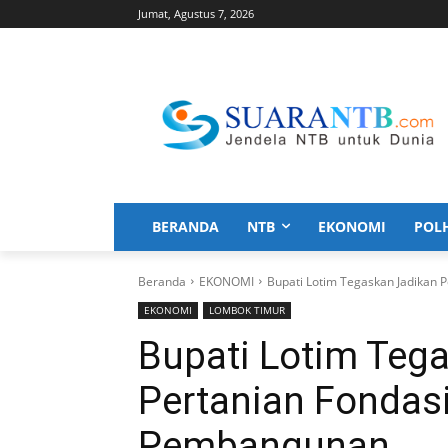
Jumat, Agustus 7, 2026
BERANDA
NTB
EKONOMI
POL
Beranda
EKONOMI
Bupati Lotim Tegaskan Jadikan
EKONOMI
LOMBOK TIMUR
Bupati Lotim Teg
Pertanian Fondas
Pembangunan