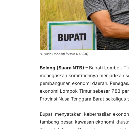
H. Haerul Warisin (Suara NTB/ist)
Selong (Suara NTB) –
Bupati Lombok Timu
menegaskan komitmennya menjadikan sek
pembangunan ekonomi daerah. Penegasa
ekonomi Lombok Timur sebesar 7,83 pers
Provinsi Nusa Tenggara Barat sekaligus 
Bupati menyatakan, keberhasilan ekonom
tambang besar, kawasan ekonomi khusus,