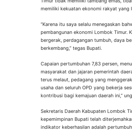
Timur tidak memiliki tambang emas, tidak
memiliki kekuatan ekonomi rakyat yang lua
“Karena itu saya selalu menegaskan bah
pembangunan ekonomi Lombok Timur. Keti
bergerak, perdagangan tumbuh, daya bel
berkembang,” tegas Bupati.
Capaian pertumbuhan 7,83 persen, menur
masyarakat dan jajaran pemerintah daera
terus melaut, pedagang yang menggerak
usaha dan seluruh OPD yang bekerja se
kontribusi bagi kemajuan daerah ini,” un
Sekretaris Daerah Kabupaten Lombok Tim
kepemimpinan Bupati telah diterjemahkan
indikator keberhasilan adalah pertumbu