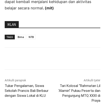
dapat kembali menjalani kehidupan dan aktivitas
belajar secara normal
. (mit)
IKLAN
TAGS
Bima
NTB
Artikulli paraprak
Artikulli tjetër
Tukar Pengalaman, Siswa
Tari Kolosal “Rahmatan Lil
Sekolah Prancis Bali Berbaur
‘Alamin” Pukau Peserta dan
dengan Siswa Lokal di KLU
Pengunjung MTQ XXXI di
Praya