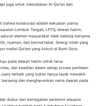
api juga untuk memuliakan Al-Qur’an dan
ti bahwa kolaborasi adalah kekuatan utama.
abupaten Lombok Tengah, LPTQ, dewan hakim,
a seluruh elemen masyarakat telah bekerja bersama
b, nyaman, dan bermartabat. Sinergi inilah yang
n tradisi Qur’ani yang kokoh di Bumi Gora.
rtuju pada dewan hakim untuk terus
itas, dan keadilan dalam setiap proses penilaian.
a juara terbaik yang bukan hanya layak mewakili
tuk bersaing dan mengharumkan nama daerah pada
idak diukur dari kemegahan seremoni ataupun
i sejatinya terletak pada tumbuhnya kecintaan