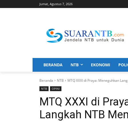
Jumat, Agustus 7, 2026
BERANDA
NTB
EKONOMI
POL
Beranda
NTB
MTQ XXXI di Praya: Meneguhkan Lang
NTB
OPINI
MTQ XXXI di Pray
Langkah NTB Menu