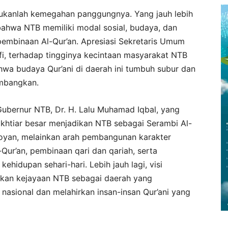
bukanlah kemegahan panggungnya. Yang jauh lebih
 bahwa NTB memiliki modal sosial, budaya, dan
 pembinaan Al-Qur’an. Apresiasi Sekretaris Umum
afi, terhadap tingginya kecintaan masyarakat NTB
wa budaya Qur’ani di daerah ini tumbuh subur dan
embangkan.
Gubernur NTB, Dr. H. Lalu Muhamad Iqbal, yang
khtiar besar menjadikan NTB sebagai Serambi Al-
boyan, melainkan arah pembangunan karakter
-Qur’an, pembinaan qari dan qariah, serta
kehidupan sehari-hari. Lebih jauh lagi, visi
kan kejayaan NTB sebagai daerah yang
nasional dan melahirkan insan-insan Qur’ani yang