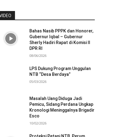
VIDEO
Bahas Nasib PPPK dan Honorer,
Gubernur Iqbal – Gubernur
Sherly Hadiri Rapat di Komisi II
DPR RI
08/06/2026
LPS Dukung Program Unggulan
NTB “Desa Berdaya”
05/03/2026
Masalah Uang Diduga Jadi
Pemicu, Sidang Perdana Ungkap
Kronologi Meninggalnya Brigadir
Esco
10/02/2026
Proteksi Petani NTB, Perum