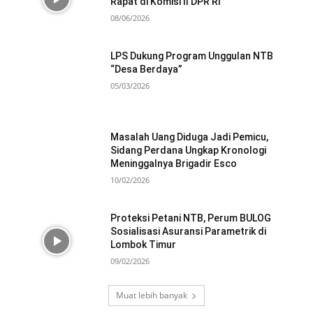
Rapat di Komisi II DPR RI
08/06/2026
LPS Dukung Program Unggulan NTB
“Desa Berdaya”
05/03/2026
Masalah Uang Diduga Jadi Pemicu,
Sidang Perdana Ungkap Kronologi
Meninggalnya Brigadir Esco
10/02/2026
Proteksi Petani NTB, Perum BULOG
Sosialisasi Asuransi Parametrik di
Lombok Timur
09/02/2026
Muat lebih banyak