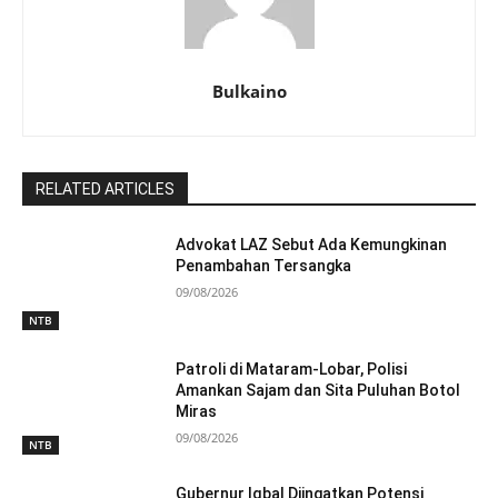
Bulkaino
RELATED ARTICLES
Advokat LAZ Sebut Ada Kemungkinan
Penambahan Tersangka
09/08/2026
NTB
Patroli di Mataram-Lobar, Polisi
Amankan Sajam dan Sita Puluhan Botol
Miras
09/08/2026
NTB
Gubernur Iqbal Diingatkan Potensi