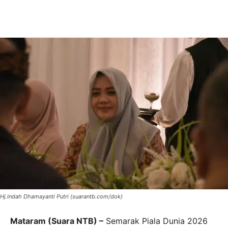
Hj.Indah Dhamayanti Putri (suarantb.com/dok)
Mataram (Suara NTB) –
Semarak Piala Dunia 2026