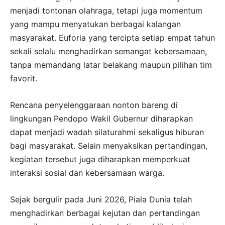
menjadi tontonan olahraga, tetapi juga momentum
yang mampu menyatukan berbagai kalangan
masyarakat. Euforia yang tercipta setiap empat tahun
sekali selalu menghadirkan semangat kebersamaan,
tanpa memandang latar belakang maupun pilihan tim
favorit.
Rencana penyelenggaraan nonton bareng di
lingkungan Pendopo Wakil Gubernur diharapkan
dapat menjadi wadah silaturahmi sekaligus hiburan
bagi masyarakat. Selain menyaksikan pertandingan,
kegiatan tersebut juga diharapkan memperkuat
interaksi sosial dan kebersamaan warga.
Sejak bergulir pada Juni 2026, Piala Dunia telah
menghadirkan berbagai kejutan dan pertandingan