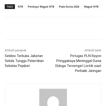
TAGS
NTB
Pendopo Wagub NTB
Piala Dunia 2026
Wagub NTB
Artikulli paraprak
Artikulli tjetër
Seleksi Terbuka Jabatan
Petugas PLN Rayon
Sekda Tunggu Pelantikan
Pringgabaya Meninggal Dunia
Sebelas Pejabat
Diduga Tersengat Listrik saat
Perbaiki Jaringan