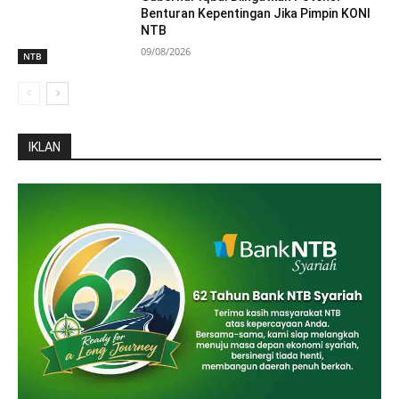
Benturan Kepentingan Jika Pimpin KONI
NTB
09/08/2026
NTB
IKLAN