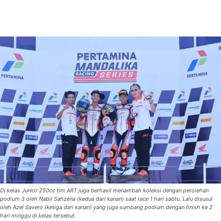
Di kelas Junior 250cc tim ART juga berhasil menambah koleksi dengan perolehan
podium 3 oleh Nabil Sahzena (kedua dari kanan) saat race 1 hari sabtu. Lalu disusul
oleh Azel Savero (ketiga dari kanan) yang juga sumbang podium dengan finish ke 2
hari minggu di kelas tersebut.