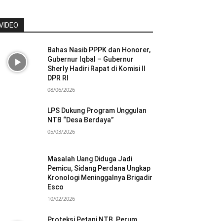
VIDEO
Bahas Nasib PPPK dan Honorer,
Gubernur Iqbal – Gubernur
Sherly Hadiri Rapat di Komisi II
DPR RI
08/06/2026
LPS Dukung Program Unggulan
NTB “Desa Berdaya”
05/03/2026
Masalah Uang Diduga Jadi
Pemicu, Sidang Perdana Ungkap
Kronologi Meninggalnya Brigadir
Esco
10/02/2026
Proteksi Petani NTB, Perum