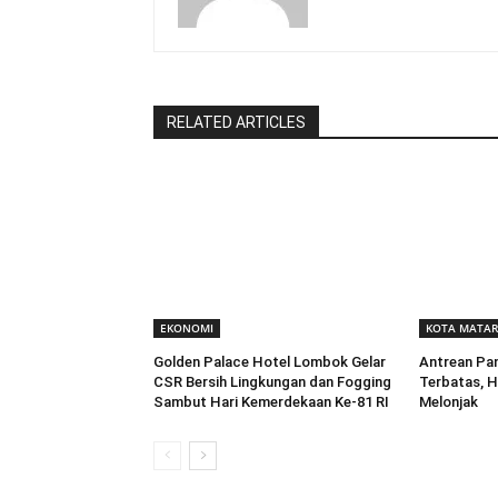
RELATED ARTICLES
EKONOMI
KOTA MATA
Golden Palace Hotel Lombok Gelar
Antrean Pa
CSR Bersih Lingkungan dan Fogging
Terbatas, H
Sambut Hari Kemerdekaan Ke-81 RI
Melonjak