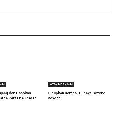
RAM
KOTA MATARAM
njang dan Pasokan
Hidupkan Kembali Budaya Gotong
arga Pertalite Eceran
Royong