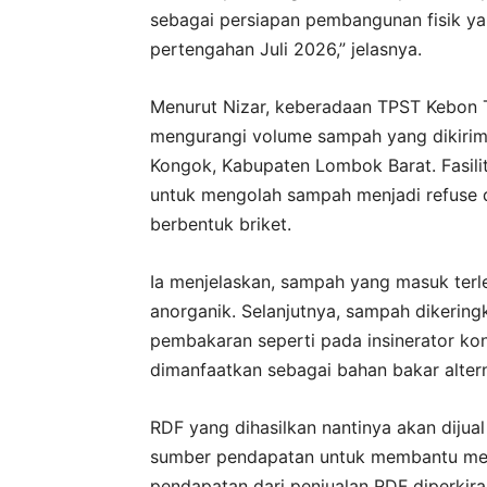
sebagai persiapan pembangunan fisik ya
pertengahan Juli 2026,” jelasnya.
Menurut Nizar, keberadaan TPST Kebon Ta
mengurangi volume sampah yang dikiri
Kongok, Kabupaten Lombok Barat. Fasili
untuk mengolah sampah menjadi refuse de
berbentuk briket.
Ia menjelaskan, sampah yang masuk terl
anorganik. Selanjutnya, sampah dikerin
pembakaran seperti pada insinerator ko
dimanfaatkan sebagai bahan bakar altern
RDF yang dihasilkan nantinya akan dijua
sumber pendapatan untuk membantu men
pendapatan dari penjualan RDF diperki