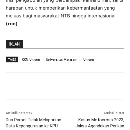
misi pengabdian yang berdampak, kemandirian, serta
harapan untuk memberikan kebermanfaatan yang
meluas bagi masyarakat NTB hingga internasional.
(ron)
IKLAN
TAGS
KKN Unram
Universitas Mataram
Unram
Artikulli paraprak
Artikulli tjetër
Dua Parpol Tidak Melaporkan
Kasus Motocross 2023,
Data Kepengurusan ke KPU
Jaksa Agendakan Periksa