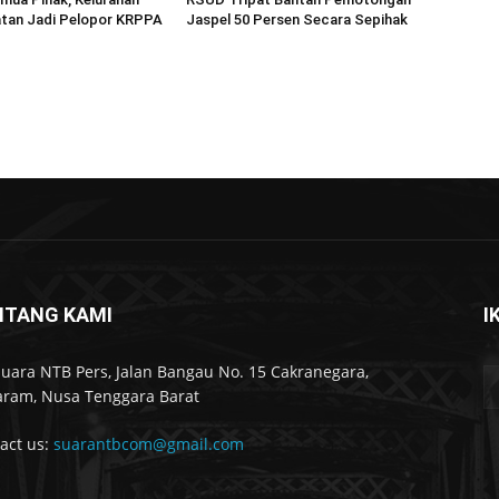
atan Jadi Pelopor KRPPA
Jaspel 50 Persen Secara Sepihak
NTANG KAMI
I
Suara NTB Pers, Jalan Bangau No. 15 Cakranegara,
ram, Nusa Tenggara Barat
act us:
suarantbcom@gmail.com