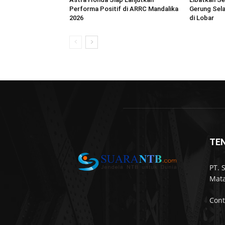
Performa Positif di ARRC Mandalika
Gerung Sel
2026
di Lobar
TE
PT. 
Mata
Cont