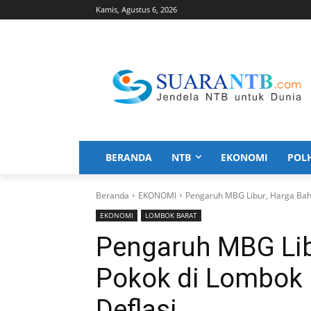
Kamis, Agustus 6, 2026
BERANDA
NTB
EKONOMI
POL
Beranda
EKONOMI
Pengaruh MBG Libur, Harga Baha
EKONOMI
LOMBOK BARAT
Pengaruh MBG Lib
Pokok di Lombok 
Deflasi