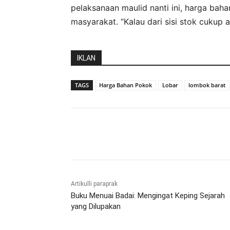
pelaksanaan maulid nanti ini, harga bah
masyarakat. “Kalau dari sisi stok cukup
IKLAN
TAGS
Harga Bahan Pokok
Lobar
lombok barat
Bagikan
Artikulli paraprak
Buku Menuai Badai: Mengingat Keping Sejarah
yang Dilupakan