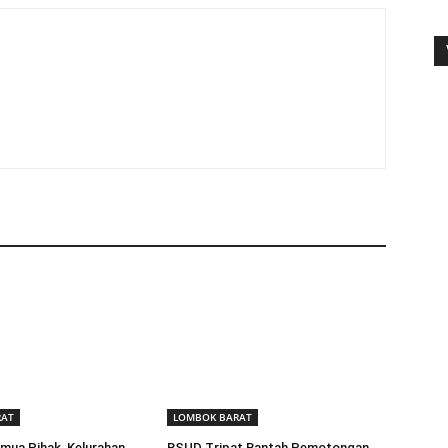
RAT
LOMBOK BARAT
mua Pihak, Kelurahan
RSUD Tripat Bantah Pemotongan