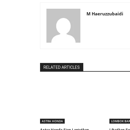
M Haeruzzubaidi
RELATED ARTICLES
ASTRA HONDA
LOMBOK BA
Astra Honda Siap Lanjutkan
Libatkan Se