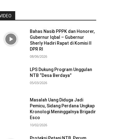
VIDEO
Bahas Nasib PPPK dan Honorer,
Gubernur Iqbal – Gubernur
Sherly Hadiri Rapat di Komisi II
DPR RI
08/06/2026
LPS Dukung Program Unggulan
NTB “Desa Berdaya”
05/03/2026
Masalah Uang Diduga Jadi
Pemicu, Sidang Perdana Ungkap
Kronologi Meninggalnya Brigadir
Esco
10/02/2026
Proteksi Petani NTB, Perum