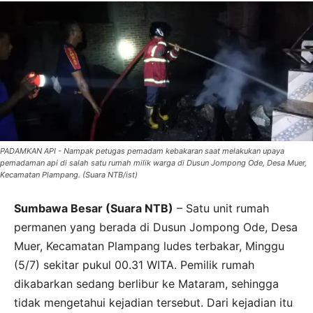
PADAMKAN API - Nampak petugas pemadam kebakaran saat melakukan upaya
pemadaman api di salah satu rumah milik warga di Dusun Jompong Ode, Desa Muer,
Kecamatan Plampang. (Suara NTB/ist)
Sumbawa Besar (Suara NTB)
– Satu unit rumah
permanen yang berada di Dusun Jompong Ode, Desa
Muer, Kecamatan Plampang ludes terbakar, Minggu
(5/7) sekitar pukul 00.31 WITA. Pemilik rumah
dikabarkan sedang berlibur ke Mataram, sehingga
tidak mengetahui kejadian tersebut. Dari kejadian itu