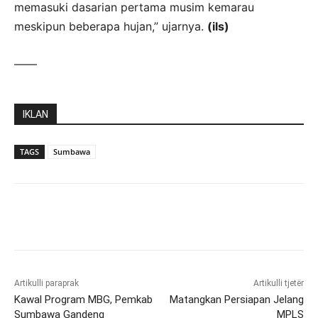
memasuki dasarian pertama musim kemarau
meskipun beberapa hujan,” ujarnya.
(ils)
——
IKLAN
TAGS
Sumbawa
Artikulli paraprak
Artikulli tjetër
Kawal Program MBG, Pemkab
Matangkan Persiapan Jelang
Sumbawa Gandeng
MPLS