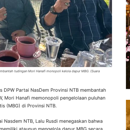
bantah tudingan Mori Hanafi monopoli kelola dapur MBG. (Suara
us DPW Partai NasDem Provinsi NTB membantah
, Mori Hanafi memonopoli pengelolaan puluhan
is (MBG) di Provinsi NTB.
ai Nasdem NTB, Lalu Rusdi menegaskan bahwa
h memiliki ataupun mengelola dapur MBG secara