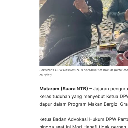
Sekretaris DPW NasDem NTB bersama tim hukum partai mem
NTB/ist)
Mataram (Suara NTB) –
Jajaran pengur
keras tuduhan yang menyebut Ketua DPW
dapur dalam Program Makan Bergizi Grat
Ketua Badan Advokasi Hukum DPW Part
hingga saat ini Mori Hanafi tidak perna