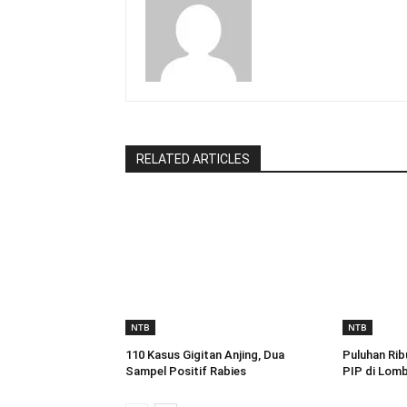
RELATED ARTICLES
NTB
NTB
110 Kasus Gigitan Anjing, Dua
Puluhan Rib
Sampel Positif Rabies
PIP di Lom