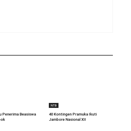
NTB
u Penerima Beasiswa
40 Kontingen Pramuka Ikuti
bok
Jambore Nasional XII