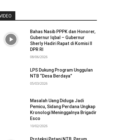
VIDEO
Bahas Nasib PPPK dan Honorer,
Gubernur Iqbal – Gubernur
Sherly Hadiri Rapat di Komisi II
DPR RI
08/06/2026
LPS Dukung Program Unggulan
NTB “Desa Berdaya”
05/03/2026
Masalah Uang Diduga Jadi
Pemicu, Sidang Perdana Ungkap
Kronologi Meninggalnya Brigadir
Esco
10/02/2026
Proteksi Petani NTB, Perum