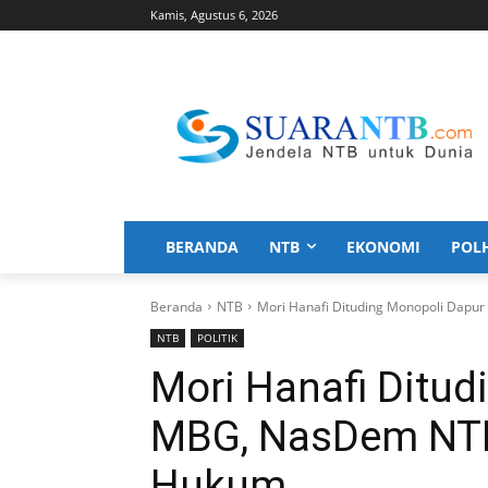
Kamis, Agustus 6, 2026
BERANDA
NTB
EKONOMI
POL
Beranda
NTB
Mori Hanafi Dituding Monopoli Dap
NTB
POLITIK
Mori Hanafi Ditud
MBG, NasDem NTB
Hukum