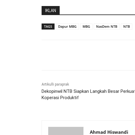
IKLAN
TAGS
Dapur MBG
MBG
NasDem NTB
NTB
Bagikan
Artikulli paraprak
Dekopinwil NTB Siapkan Langkah Besar Perkua
Koperasi Produktif
Ahmad Hiswandi