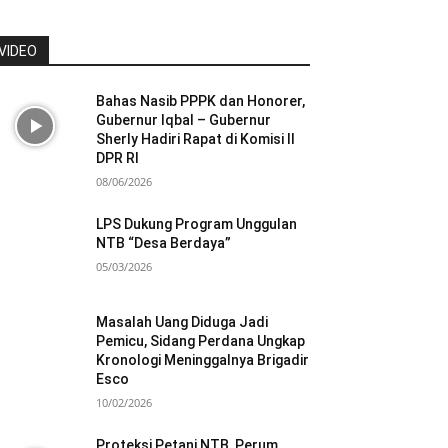
VIDEO
Bahas Nasib PPPK dan Honorer,
Gubernur Iqbal – Gubernur
Sherly Hadiri Rapat di Komisi II
DPR RI
08/06/2026
LPS Dukung Program Unggulan
NTB “Desa Berdaya”
05/03/2026
Masalah Uang Diduga Jadi
Pemicu, Sidang Perdana Ungkap
Kronologi Meninggalnya Brigadir
Esco
10/02/2026
Proteksi Petani NTB, Perum