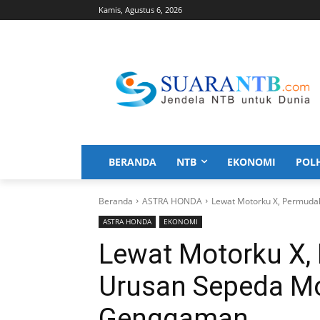
Kamis, Agustus 6, 2026
BERANDA
NTB
EKONOMI
POL
Beranda
ASTRA HONDA
Lewat Motorku X, Permuda
ASTRA HONDA
EKONOMI
Lewat Motorku X,
Urusan Sepeda Mo
Genggaman