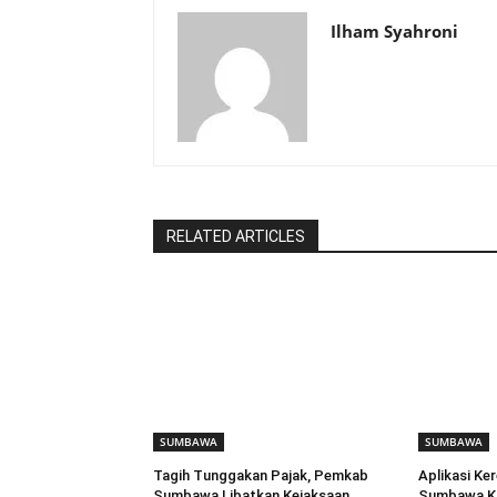
Ilham Syahroni
RELATED ARTICLES
SUMBAWA
SUMBAWA
Tagih Tunggakan Pajak, Pemkab
Aplikasi Ke
Sumbawa Libatkan Kejaksaan
Sumbawa Kin