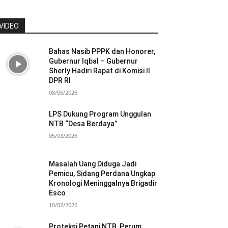
VIDEO
Bahas Nasib PPPK dan Honorer,
Gubernur Iqbal – Gubernur
Sherly Hadiri Rapat di Komisi II
DPR RI
08/06/2026
LPS Dukung Program Unggulan
NTB “Desa Berdaya”
05/03/2026
Masalah Uang Diduga Jadi
Pemicu, Sidang Perdana Ungkap
Kronologi Meninggalnya Brigadir
Esco
10/02/2026
Proteksi Petani NTB, Perum