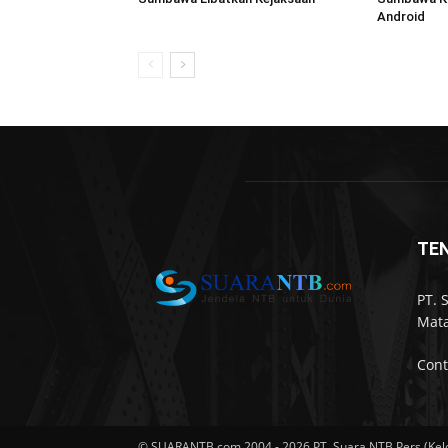
Android
TE
PT. 
Mata
Cont
© SUARANTB.com 2004 - 2026 PT. Suara NTB Pers (Kel