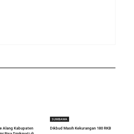
SUMBAWA
re Alang Kabupaten
Dikbud Masih Kekurangan 180 RKB
i Bisa Dinikmati di