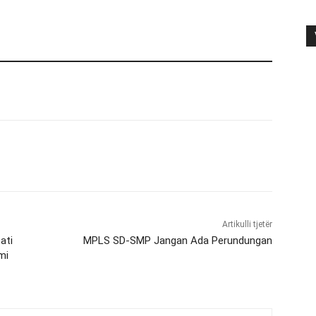
Artikulli tjetër
ati
MPLS SD-SMP Jangan Ada Perundungan
mi