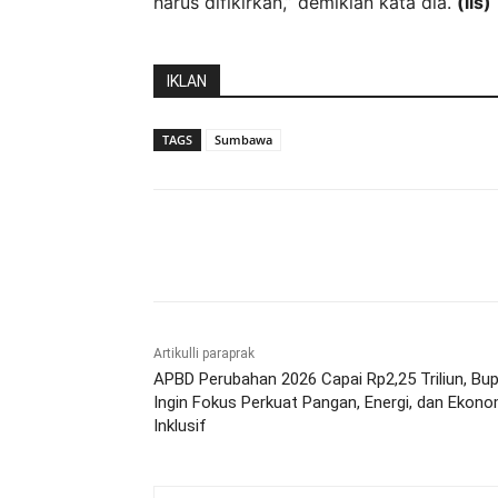
harus difikirkan,” demikian kata dia.
(ils)
IKLAN
TAGS
Sumbawa
Bagikan
Artikulli paraprak
APBD Perubahan 2026 Capai Rp2,25 Triliun, Bup
Ingin Fokus Perkuat Pangan, Energi, dan Ekono
Inklusif