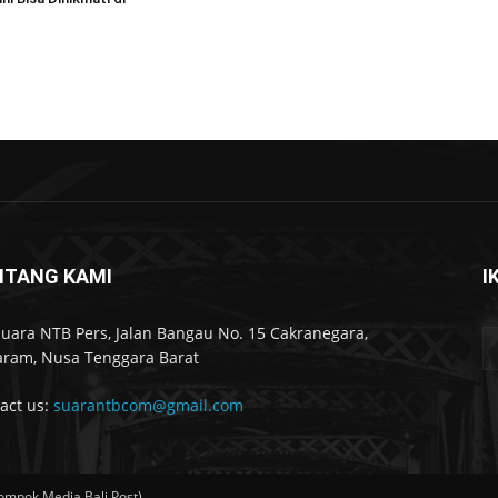
NTANG KAMI
I
Suara NTB Pers, Jalan Bangau No. 15 Cakranegara,
ram, Nusa Tenggara Barat
act us:
suarantbcom@gmail.com
ompok Media Bali Post)