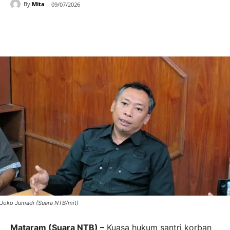
By
Mita
09/07/2026
Joko Jumadi (Suara NTB/mit)
Mataram (Suara NTB) –
Kuasa hukum santri korban