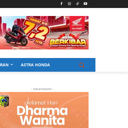
URAN
ASTRA HONDA
- Advertisment -