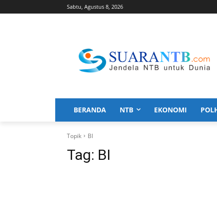
Sabtu, Agustus 8, 2026
BERANDA
NTB
EKONOMI
POL
Topik
BI
Tag:
BI