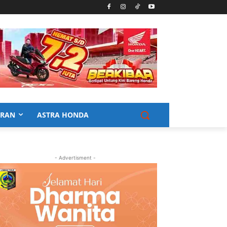
URAN
ASTRA HONDA
- Advertisment -