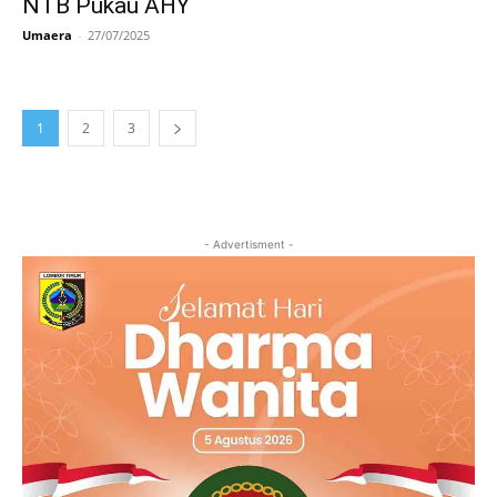
NTB Pukau AHY
Umaera
-
27/07/2025
1
2
3
- Advertisment -