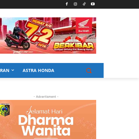
URAN
ASTRA HONDA
- Advertisment -