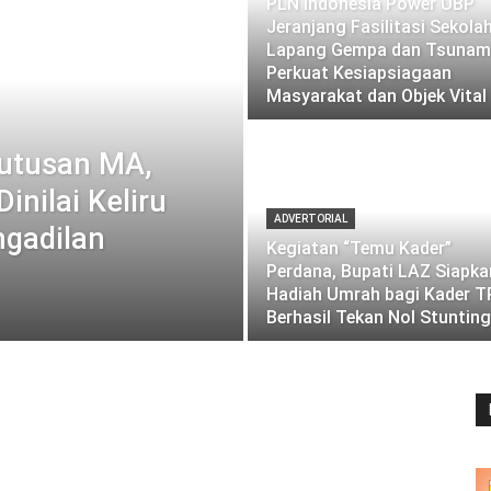
PLN Indonesia Power UBP
Jeranjang Fasilitasi Sekola
Lapang Gempa dan Tsunami
Perkuat Kesiapsiagaan
Masyarakat dan Objek Vital
utusan MA,
nilai Keliru
ADVERTORIAL
gadilan
Kegiatan “Temu Kader”
Perdana, Bupati LAZ Siapka
Hadiah Umrah bagi Kader T
Berhasil Tekan Nol Stunting