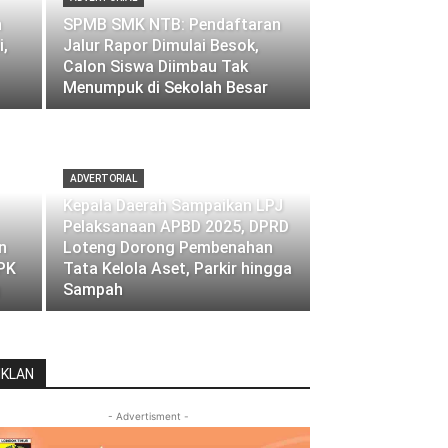
h
SPMB SMK NTB: Pendaftaran
,
Jalur Rapor Dimulai Besok,
Calon Siswa Diimbau Tak
Menumpuk di Sekolah Besar
ADVERTORIAL
Kepala Daerah Sampaikan LPJ
Pelaksanaan APBD 2025, DPRD
n
Loteng Dorong Pembenahan
PK
Tata Kelola Aset, Parkir hingga
Sampah
IKLAN
- Advertisment -