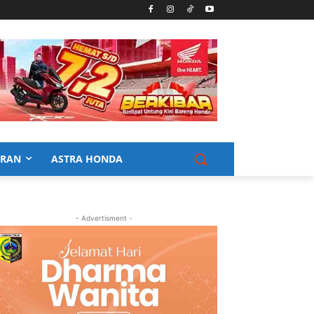
URAN
ASTRA HONDA
- Advertisment -