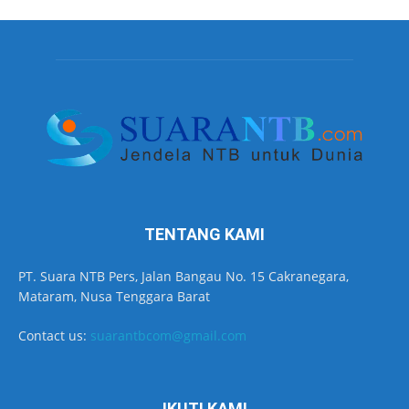
TENTANG KAMI
PT. Suara NTB Pers, Jalan Bangau No. 15 Cakranegara,
Mataram, Nusa Tenggara Barat
Contact us:
suarantbcom@gmail.com
IKUTI KAMI