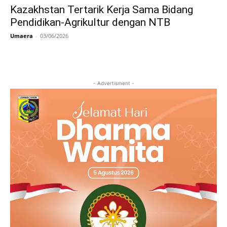
Kazakhstan Tertarik Kerja Sama Bidang
Pendidikan-Agrikultur dengan NTB
Umaera
-
03/06/2026
- Advertisment -