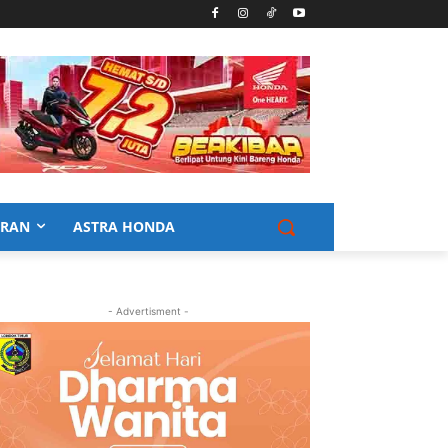
URAN
ASTRA HONDA
- Advertisment -