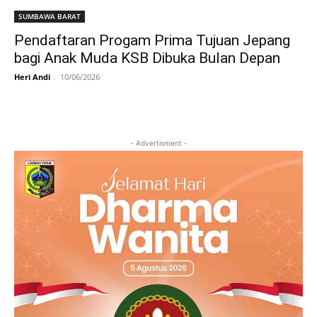
SUMBAWA BARAT
Pendaftaran Progam Prima Tujuan Jepang
bagi Anak Muda KSB Dibuka Bulan Depan
Heri Andi
-
10/06/2026
- Advertisment -