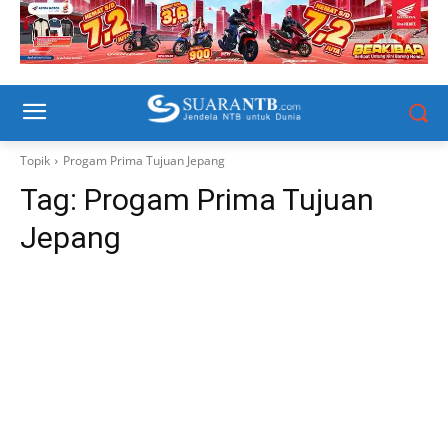
Topik
Progam Prima Tujuan Jepang
Tag:
Progam Prima Tujuan
Jepang