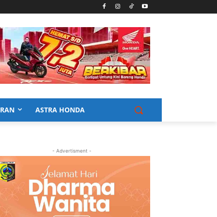
URAN
ASTRA HONDA
- Advertisment -