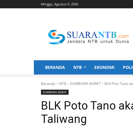
Minggu, Agustus 9, 2026
BERANDA
NTB
EKONOMI
POL
Beranda
NTB
SUMBAWA BARAT
BLK Poto Tano ak
SUMBAWA BARAT
BLK Poto Tano aka
Taliwang