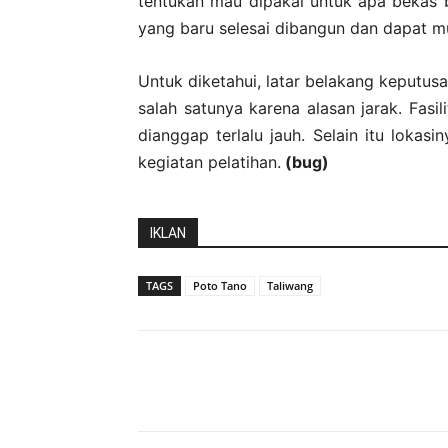
tentukan mau dipakai untuk apa bekas 
yang baru selesai dibangun dan dapat mu
Untuk diketahui, latar belakang keputus
salah satunya karena alasan jarak. Fasil
dianggap terlalu jauh. Selain itu lokasi
kegiatan pelatihan.
(bug)
IKLAN
TAGS
Poto Tano
Taliwang
Bagikan