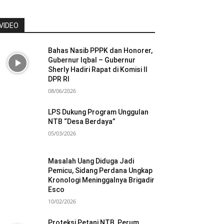
VIDEO
Bahas Nasib PPPK dan Honorer,
Gubernur Iqbal – Gubernur
Sherly Hadiri Rapat di Komisi II
DPR RI
08/06/2026
LPS Dukung Program Unggulan
NTB “Desa Berdaya”
05/03/2026
Masalah Uang Diduga Jadi
Pemicu, Sidang Perdana Ungkap
Kronologi Meninggalnya Brigadir
Esco
10/02/2026
Proteksi Petani NTB, Perum