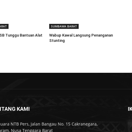
ARAT
SUMBAWA BARAT
SB Tunggu Bantuan Alat
Wabup Kawal Langsung Penanganan
Stunting
NTANG KAMI
I
Suara NTB Pers, Jalan Bangau No. 15 Cakranegara,
ram, Nusa Tenggara Barat