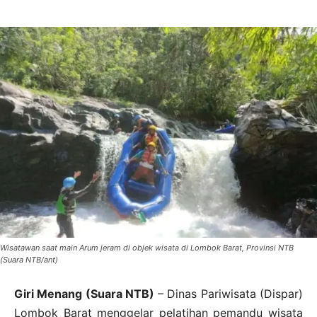
Wisatawan saat main Arum jeram di objek wisata di Lombok Barat, Provinsi NTB
(Suara NTB/ant)
Giri Menang (Suara NTB)
– Dinas Pariwisata (Dispar)
Lombok Barat menggelar pelatihan pemandu wisata