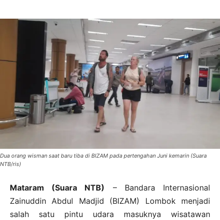
Dua orang wisman saat baru tiba di BIZAM pada pertengahan Juni kemarin (Suara
NTB/ris)
Mataram (Suara NTB)
– Bandara Internasional
Zainuddin Abdul Madjid (BIZAM) Lombok menjadi
salah satu pintu udara masuknya wisatawan