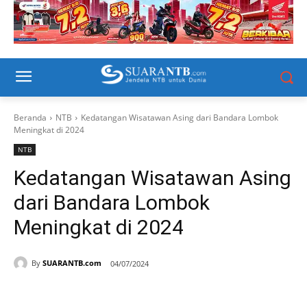
Beranda
NTB
Kedatangan Wisatawan Asing dari Bandara Lombok
Meningkat di 2024
NTB
Kedatangan Wisatawan Asing
dari Bandara Lombok
Meningkat di 2024
By
SUARANTB.com
04/07/2024