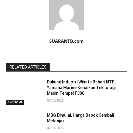
SUARANTB.com
RELATED ARTICLES
Dukung Industri Wisata Bahari NTB,
Yamaha Marine Kenalkan Teknologi
Mesin Tempel F300
07/08/2026
EKONOMI
MBG Dimulai, Harga Bapok Kembali
Melonjak
07/08/2026