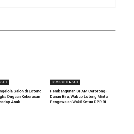
NGAH
LOMBOK TENGAH
gelola Salon di Loteng
Pembangunan SPAM Cerorong-
ngka Dugaan Kekerasan
Danau Biru, Wabup Loteng Minta
rhadap Anak
Pengawalan Wakil Ketua DPR RI