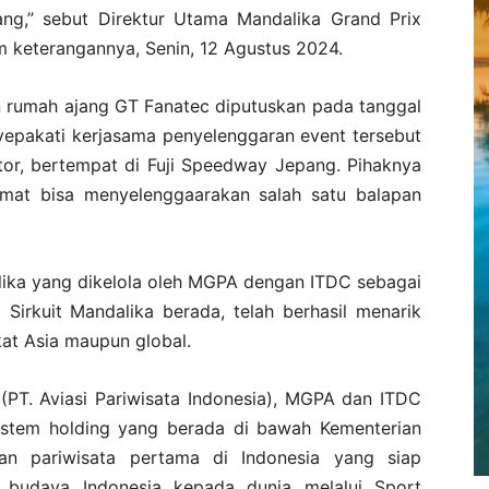
g,” sebut Direktur Utama Mandalika Grand Prix
m keterangannya, Senin, 12 Agustus 2024.
an rumah ajang GT Fanatec diputuskan pada tanggal
yepakati kerjasama penyelenggaran event tersebut
or, bertempat di Fuji Speedway Jepang. Pihaknya
mat bisa menyelenggaarakan salah satu balapan
dalika yang dikelola oleh MGPA dengan ITDC sebagai
Sirkuit Mandalika berada, telah berhasil menarik
kat Asia maupun global.
 (PT. Aviasi Pariwisata Indonesia), MGPA dan ITDC
istem holding yang berada di bawah Kementerian
an pariwisata pertama di Indonesia yang siap
udaya Indonesia kepada dunia melalui Sport