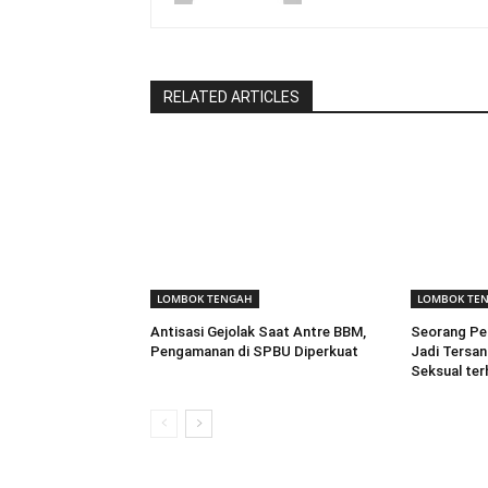
RELATED ARTICLES
LOMBOK TENGAH
LOMBOK TE
Antisasi Gejolak Saat Antre BBM,
Seorang Pen
Pengamanan di SPBU Diperkuat
Jadi Tersa
Seksual te