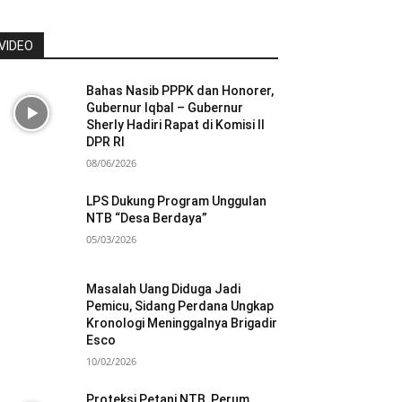
VIDEO
Bahas Nasib PPPK dan Honorer,
Gubernur Iqbal – Gubernur
Sherly Hadiri Rapat di Komisi II
DPR RI
08/06/2026
LPS Dukung Program Unggulan
NTB “Desa Berdaya”
05/03/2026
Masalah Uang Diduga Jadi
Pemicu, Sidang Perdana Ungkap
Kronologi Meninggalnya Brigadir
Esco
10/02/2026
Proteksi Petani NTB, Perum