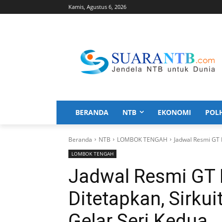
Kamis, Agustus 6, 2026
BERANDA
NTB
EKONOMI
POL
Beranda
NTB
LOMBOK TENGAH
Jadwal Resmi GT 
LOMBOK TENGAH
Jadwal Resmi GT 
Ditetapkan, Sirku
Gelar Seri Kedua