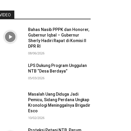
VIDEO
Bahas Nasib PPPK dan Honorer,
Gubernur Iqbal – Gubernur
Sherly Hadiri Rapat di Komisi II
DPR RI
08/06/2026
LPS Dukung Program Unggulan
NTB “Desa Berdaya”
05/03/2026
Masalah Uang Diduga Jadi
Pemicu, Sidang Perdana Ungkap
Kronologi Meninggalnya Brigadir
Esco
10/02/2026
Proteksi Petani NTB, Perum