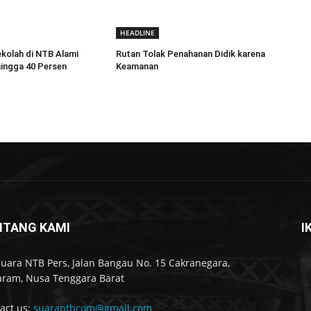
HEADLINE
kolah di NTB Alami
Rutan Tolak Penahanan Didik karena
ingga 40 Persen
Keamanan
NTANG KAMI
I
Suara NTB Pers, Jalan Bangau No. 15 Cakranegara,
ram, Nusa Tenggara Barat
act us:
suarantbcom@gmail.com