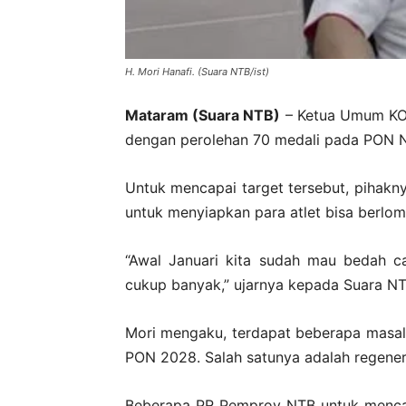
H. Mori Hanafi. (Suara NTB/ist)
Mataram (Suara NTB)
– Ketua Umum KON
dengan perolehan 70 medali pada PON N
Untuk mencapai target tersebut, pihak
untuk menyiapkan para atlet bisa berlo
“Awal Januari kita sudah mau bedah c
cukup banyak,” ujarnya kepada Suara N
Mori mengaku, terdapat beberapa masal
PON 2028. Salah satunya adalah regenera
Beberapa PR Pemprov NTB untuk mencap