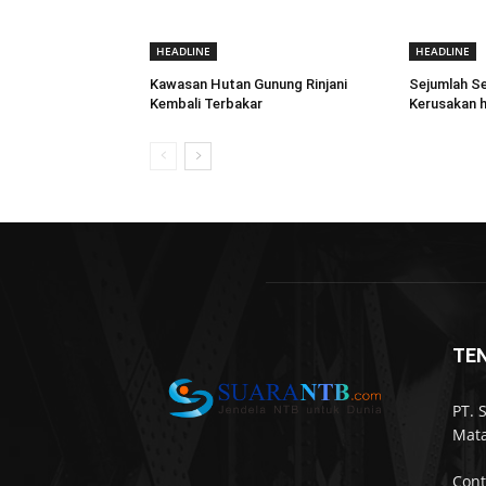
HEADLINE
HEADLINE
Kawasan Hutan Gunung Rinjani
Sejumlah Se
Kembali Terbakar
Kerusakan h
TE
PT. 
Mata
Cont