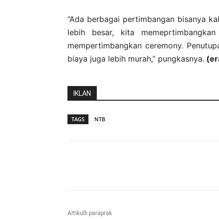
“Ada berbagai pertimbangan bisanya ka
lebih besar, kita memeprtimbangka
mempertimbangkan ceremony. Penutupan 
biaya juga lebih murah,” pungkasnya.
(er
IKLAN
TAGS
NTB
Bagikan
Artikulli paraprak