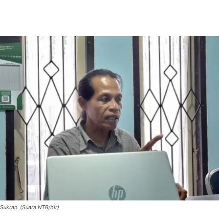
Sukran. (Suara NTB/hir)