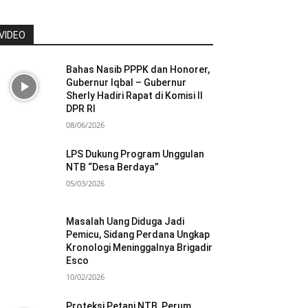
VIDEO
Bahas Nasib PPPK dan Honorer,
Gubernur Iqbal – Gubernur
Sherly Hadiri Rapat di Komisi II
DPR RI
08/06/2026
LPS Dukung Program Unggulan
NTB “Desa Berdaya”
05/03/2026
Masalah Uang Diduga Jadi
Pemicu, Sidang Perdana Ungkap
Kronologi Meninggalnya Brigadir
Esco
10/02/2026
Proteksi Petani NTB, Perum