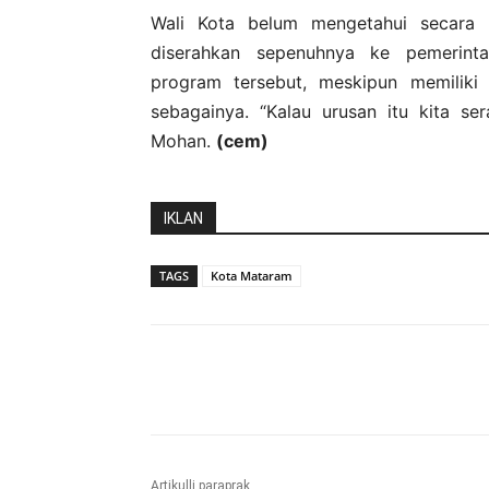
Wali Kota belum mengetahui secara t
diserahkan sepenuhnya ke pemerint
program tersebut, meskipun memiliki 
sebagainya. “Kalau urusan itu kita se
Mohan.
(cem)
IKLAN
TAGS
Kota Mataram
Bagikan
Artikulli paraprak