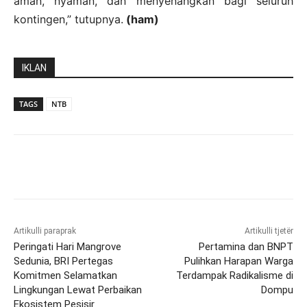
aman, nyaman, dan menyenangkan bagi seluruh
kontingen,” tutupnya.
(ham)
IKLAN
TAGS
NTB
Artikulli paraprak
Artikulli tjetër
Peringati Hari Mangrove
Pertamina dan BNPT
Sedunia, BRI Pertegas
Pulihkan Harapan Warga
Komitmen Selamatkan
Terdampak Radikalisme di
Lingkungan Lewat Perbaikan
Dompu
Ekosistem Pesisir