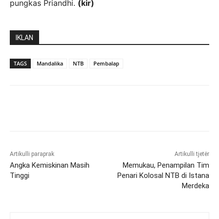
pungkas Priandhi.
(kir)
IKLAN
TAGS
Mandalika
NTB
Pembalap
Artikulli paraprak
Artikulli tjetër
Angka Kemiskinan Masih
Memukau, Penampilan Tim
Tinggi
Penari Kolosal NTB di Istana
Merdeka