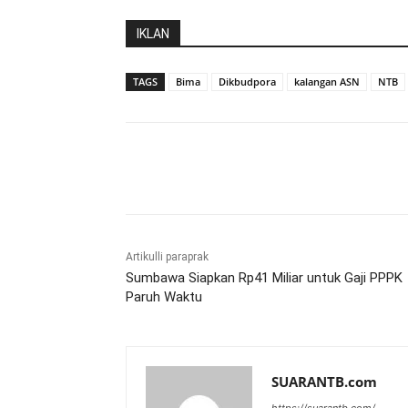
IKLAN
TAGS
Bima
Dikbudpora
kalangan ASN
NTB
Bagikan
Artikulli paraprak
Sumbawa Siapkan Rp41 Miliar untuk Gaji PPPK
Paruh Waktu
SUARANTB.com
https://suarantb.com/