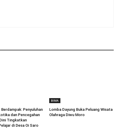
BIMA
Berdampak: Penyuluhan
Lomba Dayung Buka Peluang Wisata
kotika dan Pencegahan
Olahraga Diwu Moro
Dini Tingkatkan
elajar di Desa Oi Saro