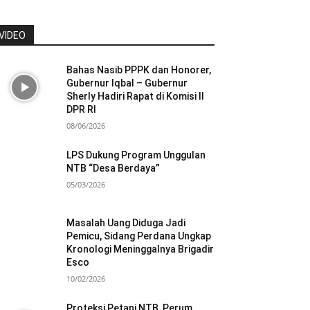
VIDEO
Bahas Nasib PPPK dan Honorer,
Gubernur Iqbal – Gubernur
Sherly Hadiri Rapat di Komisi II
DPR RI
08/06/2026
LPS Dukung Program Unggulan
NTB “Desa Berdaya”
05/03/2026
Masalah Uang Diduga Jadi
Pemicu, Sidang Perdana Ungkap
Kronologi Meninggalnya Brigadir
Esco
10/02/2026
Proteksi Petani NTB, Perum