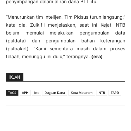
penyimpangan dalam aliran dana BTT itu.
“Menurunkan tim intelijen, Tim Pidsus turun langsung,”
kata dia. Zulkifli menjelaskan, saat ini Kejati NTB
belum memulai melakukan pengumpulan data
(puldata) dan pengumpulan bahan keterangan
(pulbaket). “Kami sementara masih dalam proses
telaah, menunggu ini dulu,” terangnya.
(era)
IKLAN
TAGS
APH
btt
Dugaan Dana
Kota Mataram
NTB
TAPD