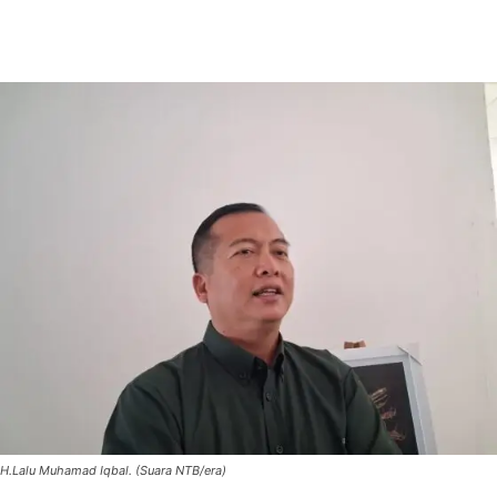
H.Lalu Muhamad Iqbal. (Suara NTB/era)