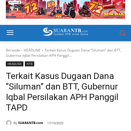
Beranda
HEADLINE
Terkait Kasus Dugaan Dana ‘’Siluman’’ dan BTT,
Gubernur Iqbal Persilakan APH Panggil...
HEADLINE
NTB
Terkait Kasus Dugaan Dana
‘’Siluman’’ dan BTT, Gubernur
Iqbal Persilakan APH Panggil
TAPD
By
SUARANTB.com
17/10/2025