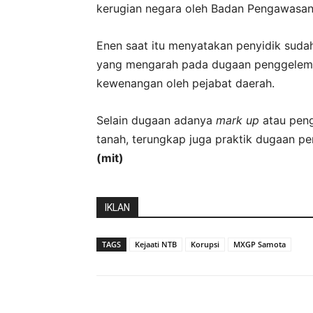
kerugian negara oleh Badan Pengawasa
Enen saat itu menyatakan penyidik sud
yang mengarah pada dugaan penggelemb
kewenangan oleh pejabat daerah.
Selain dugaan adanya
mark up
atau pen
tanah, terungkap juga praktik dugaan 
(mit)
IKLAN
TAGS
Kejaati NTB
Korupsi
MXGP Samota
Bagikan