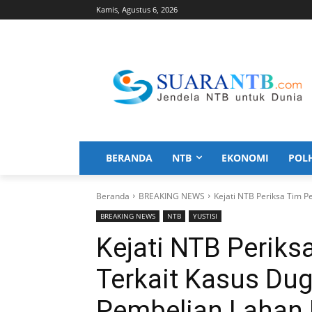
Kamis, Agustus 6, 2026
BERANDA
NTB
EKONOMI
POL
Beranda
BREAKING NEWS
Kejati NTB Periksa Tim P
BREAKING NEWS
NTB
YUSTISI
Kejati NTB Periks
Terkait Kasus Du
Pembelian Lahan