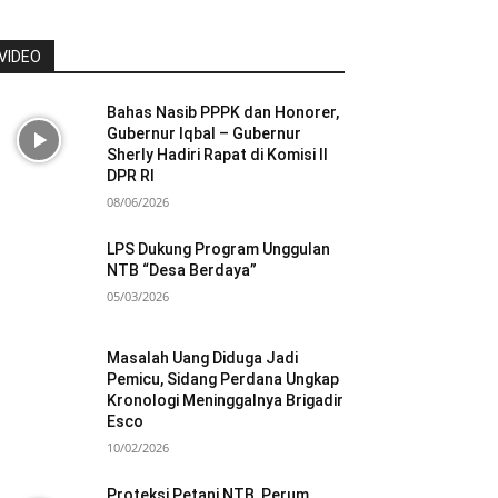
VIDEO
Bahas Nasib PPPK dan Honorer,
Gubernur Iqbal – Gubernur
Sherly Hadiri Rapat di Komisi II
DPR RI
08/06/2026
LPS Dukung Program Unggulan
NTB “Desa Berdaya”
05/03/2026
Masalah Uang Diduga Jadi
Pemicu, Sidang Perdana Ungkap
Kronologi Meninggalnya Brigadir
Esco
10/02/2026
Proteksi Petani NTB, Perum