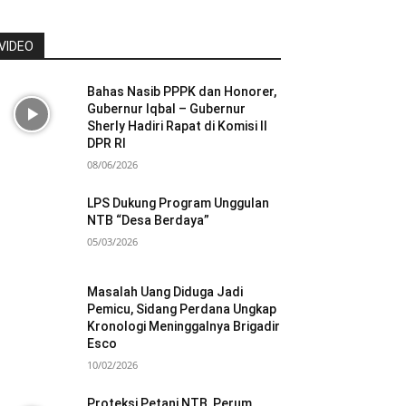
VIDEO
Bahas Nasib PPPK dan Honorer,
Gubernur Iqbal – Gubernur
Sherly Hadiri Rapat di Komisi II
DPR RI
08/06/2026
LPS Dukung Program Unggulan
NTB “Desa Berdaya”
05/03/2026
Masalah Uang Diduga Jadi
Pemicu, Sidang Perdana Ungkap
Kronologi Meninggalnya Brigadir
Esco
10/02/2026
Proteksi Petani NTB, Perum