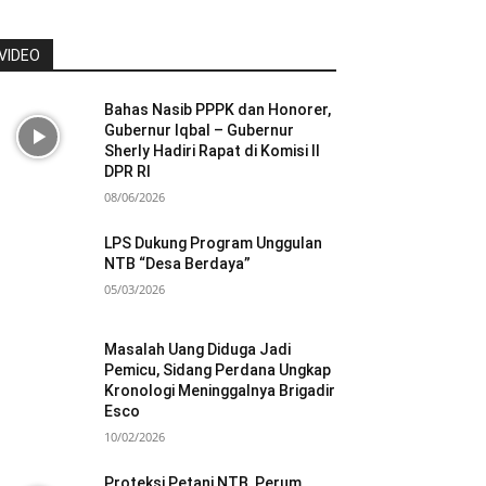
VIDEO
Bahas Nasib PPPK dan Honorer,
Gubernur Iqbal – Gubernur
Sherly Hadiri Rapat di Komisi II
DPR RI
08/06/2026
LPS Dukung Program Unggulan
NTB “Desa Berdaya”
05/03/2026
Masalah Uang Diduga Jadi
Pemicu, Sidang Perdana Ungkap
Kronologi Meninggalnya Brigadir
Esco
10/02/2026
Proteksi Petani NTB, Perum