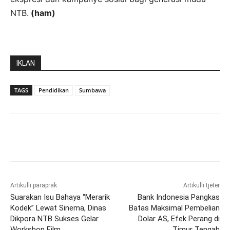
NTB.
(ham)
IKLAN
TAGS
Pendidikan
Sumbawa
Artikulli paraprak
Artikulli tjetër
Suarakan Isu Bahaya “Merarik
Bank Indonesia Pangkas
Kodek” Lewat Sinema, Dinas
Batas Maksimal Pembelian
Dikpora NTB Sukses Gelar
Dolar AS, Efek Perang di
Workshop Film
Timur Tengah