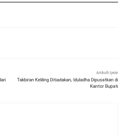
Artikulli tjetër
ari
Takbiran Keliling Ditiadakan, Iduladha Dipusatkan di
Kantor Bupati