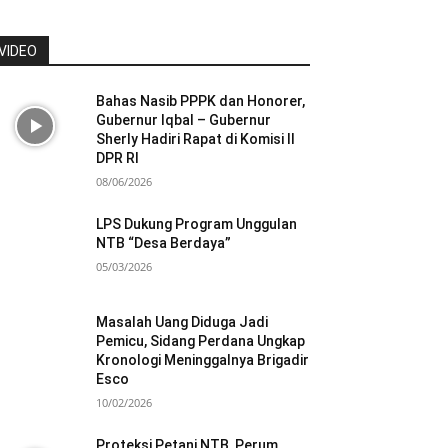
VIDEO
Bahas Nasib PPPK dan Honorer,
Gubernur Iqbal – Gubernur
Sherly Hadiri Rapat di Komisi II
DPR RI
08/06/2026
LPS Dukung Program Unggulan
NTB “Desa Berdaya”
05/03/2026
Masalah Uang Diduga Jadi
Pemicu, Sidang Perdana Ungkap
Kronologi Meninggalnya Brigadir
Esco
10/02/2026
Proteksi Petani NTB, Perum