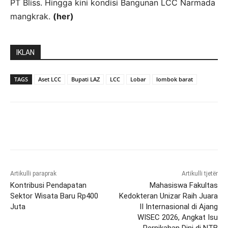
PT Bliss. Hingga kini kondisi Bangunan LCC Narmada
mangkrak.
(her)
IKLAN
TAGS
Aset LCC
Bupati LAZ
LCC
Lobar
lombok barat
Artikulli paraprak
Artikulli tjetër
Kontribusi Pendapatan
Mahasiswa Fakultas
Sektor Wisata Baru Rp400
Kedokteran Unizar Raih Juara
Juta
II Internasional di Ajang
WISEC 2026, Angkat Isu
Pernikahan Dini di NTB