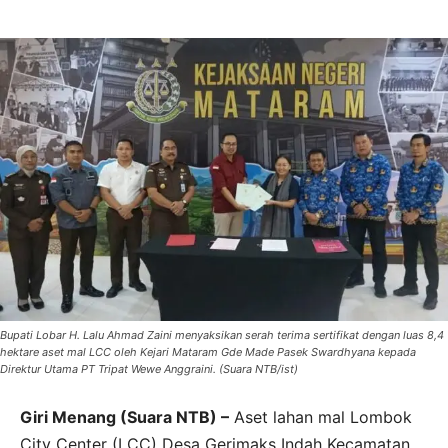
Bupati Lobar H. Lalu Ahmad Zaini menyaksikan serah terima sertifikat dengan luas 8,4
hektare aset mal LCC oleh Kejari Mataram Gde Made Pasek Swardhyana kepada
Direktur Utama PT Tripat Wewe Anggraini. (Suara NTB/ist)
Giri Menang (Suara NTB) –
Aset lahan mal Lombok
City Center (LCC) Desa Gerimaks Indah Kecamatan