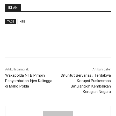
IKLAN
TAGS
NTB
Artikulli paraprak
Artikulli tjetër
Wakapolda NTB Pimpin
Dituntut Bervariasi, Terdakwa
Penyambutan Irjen Kalingga
Korupsi Puskesmas
di Mako Polda
Batujangkih Kembalikan
Kerugian Negara