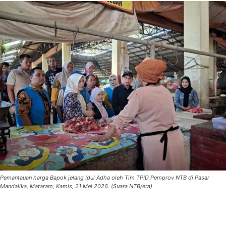
Pemantauan harga Bapok jelang Idul Adha oleh Tim TPID Pemprov NTB di Pasar
Mandalika, Mataram, Kamis, 21 Mei 2026. (Suara NTB/era)