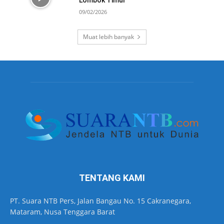
09/02/2026
Muat lebih banyak
TENTANG KAMI
PT. Suara NTB Pers, Jalan Bangau No. 15 Cakranegara,
Mataram, Nusa Tenggara Barat