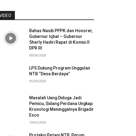
VIDEO
Bahas Nasib PPPK dan Honorer,
Gubernur Iqbal – Gubernur
Sherly Hadiri Rapat di Komisi II
DPR RI
08/06/2026
LPS Dukung Program Unggulan
NTB “Desa Berdaya”
05/03/2026
Masalah Uang Diduga Jadi
Pemicu, Sidang Perdana Ungkap
Kronologi Meninggalnya Brigadir
Esco
10/02/2026
Proteksi Petani NTB, Perum